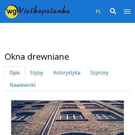
PL
Okna drewniane
Opis
Szyby
Kolorystyka
Szprosy
Nawiewniki