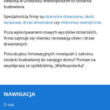
siedzibą w Grodzisku Wielkopolskim to stolarka
budowlana.
Specjalnością firmy są
okiennice drewniane
,
deski
tarasowe
,
drzwi drewniane
czy
okiennice zewnętrzne
.
Poza wykonywaniem nowych wyrobów stolarskich,
firma zajmuje się również renowacją okien i drzwi
drewnianych.
Poszukujesz innowacyjnych rozwiązań z zakresu
stolarki budowlanej do swojego domu? Postaw na
współpracę ze spółdzielnią „Wielkopolanka”.
NAWIGACJA
O nas